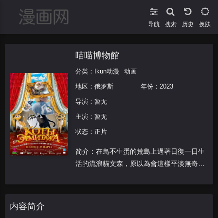
导航
搜索
换肤
喵喵博物館
分类：
Ikun动漫
动画
地区：
俄罗斯
年份：
2023
导演：
暂无
主演：
暂无
状态：正片
简介：在鳥不生蛋的荒島上過著日復一日生
活的流浪貓文森，原以為會這樣平淡無奇地
過著他的喵生，沒想到一場洪水之災，不僅
讓他與老鼠莫瑞斯成為莫逆之交，也讓兩人
意外被運送到擁有超多珍貴館藏的艾米塔吉
内容简介
博物館。文森在那