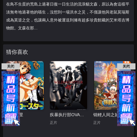
在鳥不生蛋的荒島上過著日復一日生活的流浪貓文森，原以為會這樣平
淡無奇地過著他的喵生，沒想到一場洪水之災，不僅讓他與老鼠莫瑞斯
成為莫逆之交，也讓兩人意外被運送到擁有超多珍貴館藏的艾米塔吉博
物館。文森在那...
猜你喜欢
关闭
关闭
黄色之星
疾暴执行部OVA：禅
锦鲤人间之如愿以偿
正片
正片
正片