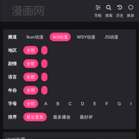
导航
搜索
换肤
频道
Ikun动漫
WJ动漫
WSY动漫
JS动漫
地区
全部
剧情
全部
语言
全部
年份
全部
字母
全部
A
B
C
D
E
F
G
H
排序
最近更新
最多播放
最好评