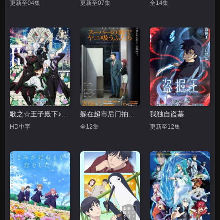
更新至04集
更新至07集
全14集
歌之☆王子殿下♪ TABOO NIGHT XXXX剧场版
躲在超市后门抽烟的两人
我独自盗墓
HD中字
全12集
更新至12集