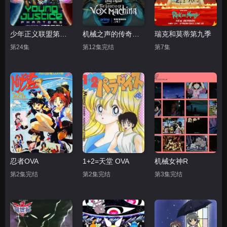
少年正义联盟第四季
机械之声的传奇第四季
瑞克和莫蒂第九季
第24集
第12集完结
第7集
忍者OVA
1+2=天堂 OVA
机械女神R
第2集完结
第2集完结
第3集完结