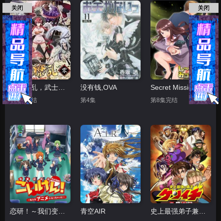
关闭
关闭
百花缭乱，武士后谈
没有钱,OVA
Secret Mission潜入捜査官绝对不会输
第2集完结
第4集
第8集完结
恋研！～我们变成动画啦！
青空AIR
史上最强弟子兼一 暗之袭击