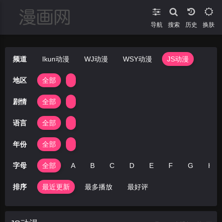
导航
搜索
换肤
频道
Ikun动漫
WJ动漫
WSY动漫
JS动漫
地区
全部
剧情
全部
语言
全部
年份
全部
字母
全部
A
B
C
D
E
F
G
H
排序
最近更新
最多播放
最好评