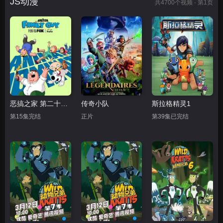
JS动漫
共
4700
个视频 · 第1页
恶搞之家 第二十四季
传奇小队
斯拉格精灵1
第15集完结
正片
第39集已完结