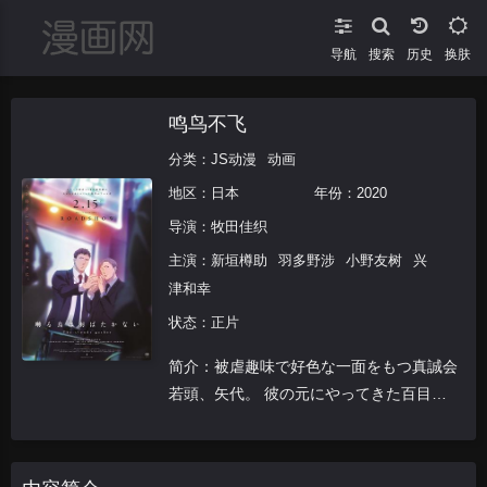
导航
搜索
换肤
鸣鸟不飞
分类：
JS动漫
动画
地区：
日本
年份：
2020
导演：
牧田佳织
主演：
新垣樽助
羽多野涉
小野友树
兴
津和幸
状态：正片
简介：被虐趣味で好色な一面をもつ真誠会
若頭、矢代。 彼の元にやってきた百目
鬼。 彼等は次第に惹かれあっていく。 自
己矛盾を抱えて生きる矢代と、愚直なまで
に矢代に従う百目鬼。 運命に翻弄され“欠