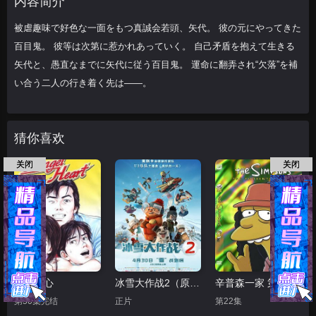
内容简介
落”を補い合う
被虐趣味で好色な一面をもつ真誠会若頭、矢代。 彼の元にやってきた
百目鬼。 彼等は次第に惹かれあっていく。 自己矛盾を抱えて生きる
矢代と、愚直なまでに矢代に従う百目鬼。 運命に翻弄され“欠落”を補
い合う二人の行き着く先は——。
猜你喜欢
关闭
关闭
天使之心
冰雪大作战2（原声版）
辛普森一家 第十五季
第50集完结
正片
第22集