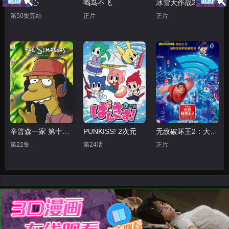
天使之心
鸣鸟不飞
冰雪大作战2（原声版）
第50集完结
正片
正片
辛普森一家 第十五季
PUNKISS! 2次元
无敌破坏王2：大闹互联网
第22集
第24话
正片