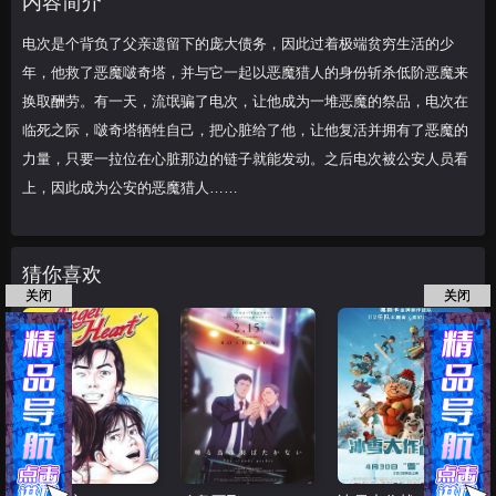
内容简介
临死之际，啵奇塔
电次是个背负了父亲遗留下的庞大债务，因此过着极端贫穷生活的少
年，他救了恶魔啵奇塔，并与它一起以恶魔猎人的身份斩杀低阶恶魔来
换取酬劳。有一天，流氓骗了电次，让他成为一堆恶魔的祭品，电次在
临死之际，啵奇塔牺牲自己，把心脏给了他，让他复活并拥有了恶魔的
力量，只要一拉位在心脏那边的链子就能发动。之后电次被公安人员看
上，因此成为公安的恶魔猎人……
猜你喜欢
关闭
关闭