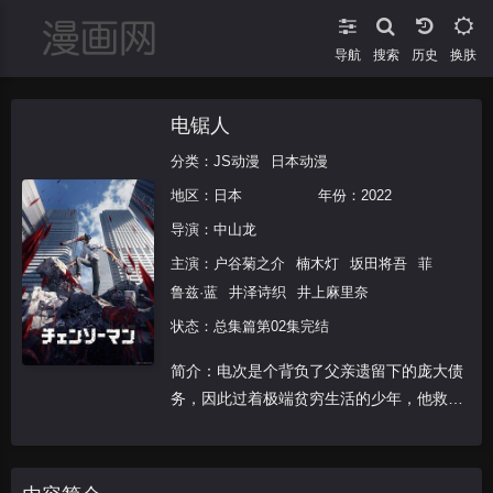
导航
搜索
换肤
电锯人
分类：
JS动漫
日本动漫
地区：
日本
年份：
2022
导演：
中山龙
主演：
户谷菊之介
楠木灯
坂田将吾
菲
鲁兹·蓝
井泽诗织
井上麻里奈
状态：总集篇第02集完结
简介：电次是个背负了父亲遗留下的庞大债
务，因此过着极端贫穷生活的少年，他救了
恶魔啵奇塔，并与它一起以恶魔猎人的身份
斩杀低阶恶魔来换取酬劳。有一天，流氓骗
了电次，让他成为一堆恶魔的祭品，电次在