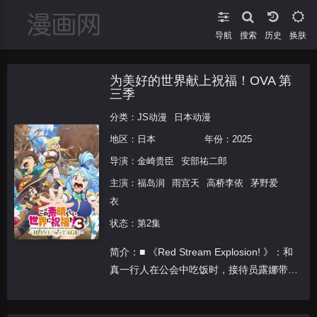
导航
搜索
换肤
为美好的世界献上祝福！OVA 第
三季
分类：
JS动漫
日本动漫
地区：
日本
年份：
2025
导演：
金崎贵臣
安部祐二郎
主演：
福岛润
雨宫天
高桥李依
茅野爱
衣
状态：第2集
简介：■ 《Red Stream Explosion! 》：和
真一行人在公会中吃饭时，接待员露娜带来
了指定任务：为了对抗即将侵袭阿克塞尔城
的台风，需要惠惠的爆裂魔法助力。云云与