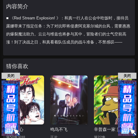
维兹也将参与其中，冒险者们的士
内容简介
■ 《Red Stream Explosion! 》：和真一行人在公会中吃饭时，接待员
露娜带来了指定任务：为了对抗即将侵袭阿克塞尔城的台风，需要惠惠
的爆裂魔法助力。云云与维兹也将参与其中，冒险者们的士气空前高
涨！到了决战之日，和真看着队伍成员的战斗准备，不禁感叹——
猜你喜欢
关闭
关闭
天使之心
鸣鸟不飞
辛普森一家 第十五季
第50集完结
正片
第22集