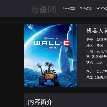
首页
动漫导航
Ikun动漫
WJ动漫
WSY
机器人
分类：
JS动漫
地区：
美国
主演：
本·贝
格
凯茜·纳
·皮金
约翰·
状态：正片
尔
拉瑞恩·
简介：公元2
乘坐飞船离开
内容简介