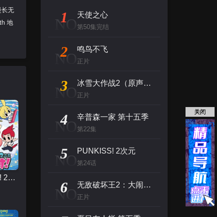
漫长无
1
天使之心
NO
th 地
第50集完结
2
鸣鸟不飞
NO
正片
3
冰雪大作战2（原声版）
NO
正片
关闭
4
辛普森一家 第十五季
NO
第22集
5
PUNKISS! 2次元
NO
第24话
PUNKISS! 2次元
6
无敌破坏王2：大闹互联网
NO
正片