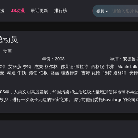
动漫
JS动漫
最近更新
排行榜
视频
总动员
动画
年份：
2008
导演：
安德鲁
尔特
艾丽莎·奈特
杰夫·格尔林
佛莱德·威拉特
西格妮·韦弗
MacInTalk
基麦
泰迪·牛顿
鲍伯·伯根
洛丽·理查德森
吉姆·瓦德
彼特·道格特
安德
齐甘
米凯·麦高万
雪莉·琳恩
克莱特·惠特克
唐纳德·富利洛夫
罗里·艾
纽曼
扬·拉布森
保罗·伊丁
805年，人类文明高度发展，却因污染和生活垃圾大量增加使得地球不再
故乡，进行一次漫长无边的宇宙之旅。临行前他们委托Buynlarge的公