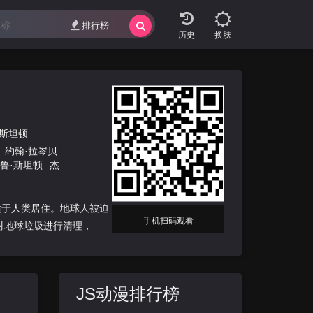
排行榜
换肤
·斯坦顿
约翰·拉岑贝
鲁·斯坦顿
杰夫
伦
杰斯·哈梅
适于人类居住。地球人被迫
手机扫码观看
司对地球垃圾进行清理，
JS动漫排行榜