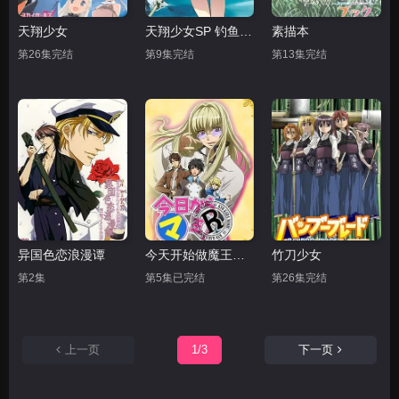
天翔少女
天翔少女SP 钓鱼白痴瑛花姐
素描本
第26集完结
第9集完结
第13集完结
异国色恋浪漫谭
今天开始做魔王OVA
竹刀少女
第2集
第5集已完结
第26集完结
上一页
1/3
下一页