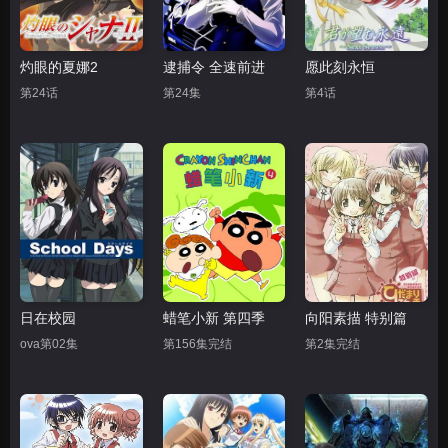
灼眼的夏娜2
逮捕令 全速前进
愿此刻永恒
第24话
第24集
第4话
日在校园
蜡笔小新 第四季
向阳素描 特别篇
ova第02集
第156集完结
第2集完结