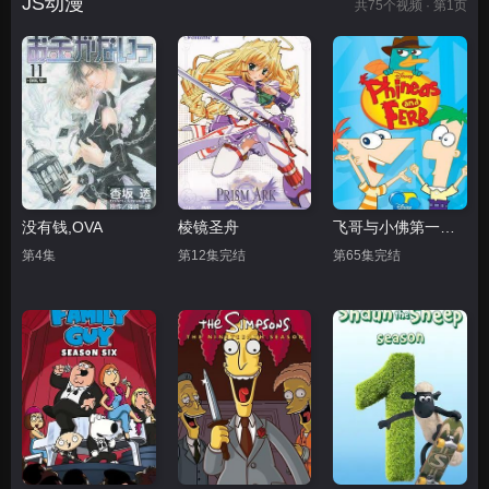
JS动漫
共
75
个视频 · 第1页
没有钱,OVA
棱镜圣舟
飞哥与小佛第一至二季合集
第4集
第12集完结
第65集完结