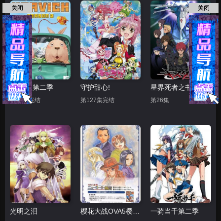
关闭
关闭
越狱兔 第二季
守护甜心!
星界死者之书
第13集完结
第127集完结
第26集
光明之泪
樱花大战OVA5樱花大战•纽约
一骑当千第二季