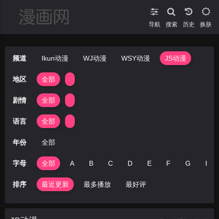
导航
搜索
换肤
频道
Ikun动漫
WJ动漫
WSY动漫
JS动漫
地区
全部
剧情
全部
语言
全部
年份
全部
字母
全部
A
B
C
D
E
F
G
H
排序
最近更新
最多播放
最好评