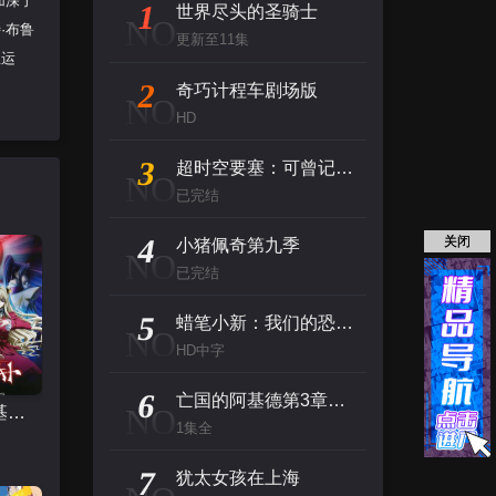
加深了
1
世界尽头的圣骑士
NO
·布鲁
更新至11集
星运
2
奇巧计程车剧场版
NO
HD
3
超时空要塞：可曾记得爱
NO
已完结
4
关闭
小猪佩奇第九季
NO
已完结
5
蜡笔小新：我们的恐龙日记
NO
HD中字
6
亡国的阿基德第3章：辉芒陨落
NO
亡国的阿基德第3章：辉芒陨落
1集全
7
犹太女孩在上海