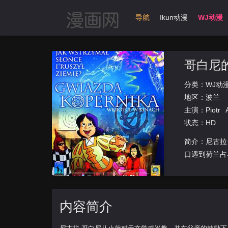
首页
动漫导航
Ikun动漫
WJ动漫
哥白尼
分类：
WJ动
地区：
波兰
主演：
Piotr
状态：HD
简介：尼古拉
口遇到荷兰占
遇到了对
内容简介