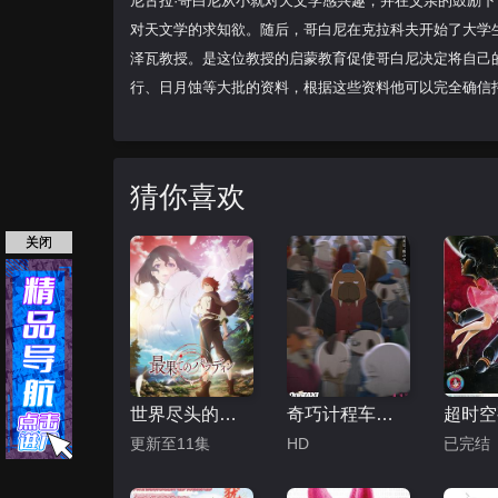
尼古拉·哥白尼从小就对天文学感兴趣，并在父亲的鼓励
对天文学的求知欲。随后，哥白尼在克拉科夫开始了大学
泽瓦教授。是这位教授的启蒙教育促使哥白尼决定将自己
行、日月蚀等大批的资料，根据这些资料他可以完全确信托勒
猜你喜欢
关闭
世界尽头的圣骑士
奇巧计程车剧场版
更新至11集
HD
已完结