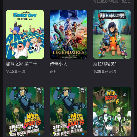
共
11616
个视频 · 第1页
恶搞之家 第二十四季
传奇小队
斯拉格精灵1
第15集完结
正片
第39集已完结