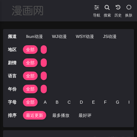
导航
搜索
换肤
频道
Ikun动漫
WJ动漫
WSY动漫
JS动漫
地区
全部
剧情
全部
语言
全部
年份
全部
字母
全部
A
B
C
D
E
F
G
H
排序
最近更新
最多播放
最好评