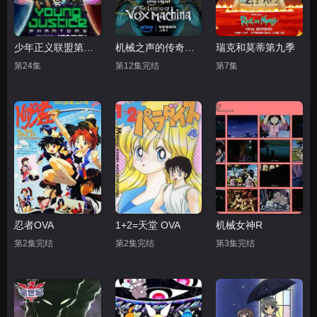
少年正义联盟第四季
机械之声的传奇第四季
瑞克和莫蒂第九季
第24集
第12集完结
第7集
忍者OVA
1+2=天堂 OVA
机械女神R
第2集完结
第2集完结
第3集完结