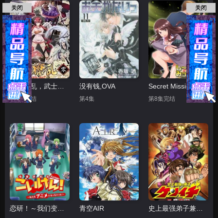
关闭
关闭
百花缭乱，武士后谈
没有钱,OVA
Secret Mission潜入捜査官绝对不会输
第2集完结
第4集
第8集完结
恋研！～我们变成动画啦！
青空AIR
史上最强弟子兼一 暗之袭击