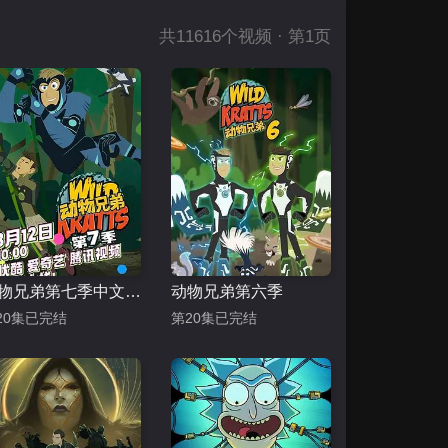
共
11616
个视频 · 第1页
动物兄弟第七季中文配音
动物兄弟第六季
20集已完结
第20集已完结