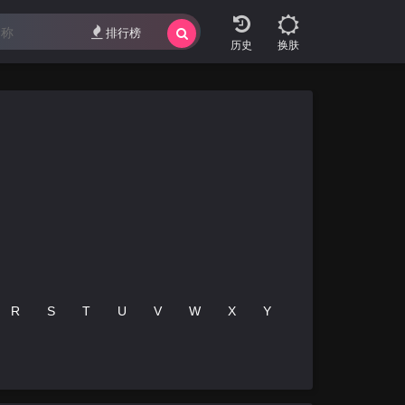
排行榜
换肤
R
S
T
U
V
W
X
Y
Z