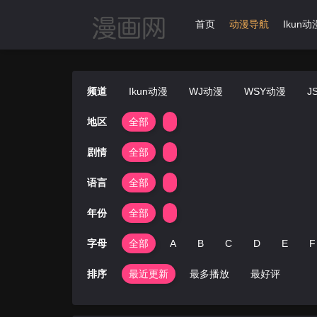
首页
动漫导航
Ikun动
频道
Ikun动漫
WJ动漫
WSY动漫
J
地区
全部
剧情
全部
语言
全部
年份
全部
字母
全部
A
B
C
D
E
F
排序
最近更新
最多播放
最好评