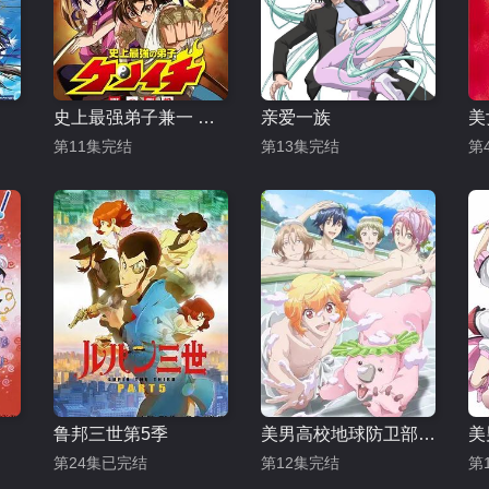
史上最强弟子兼一 暗之袭击
亲爱一族
美
第11集完结
第13集完结
第
鲁邦三世第5季
美男高校地球防卫部LOVE 第二季
第24集已完结
第12集完结
第