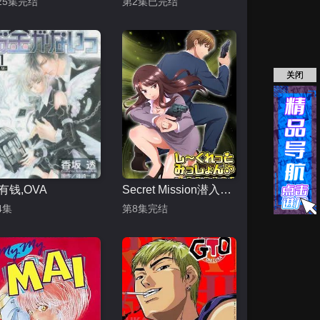
25集完结
第2集已完结
关闭
有钱,OVA
Secret Mission潜入捜査官绝对不会输
4集
第8集完结