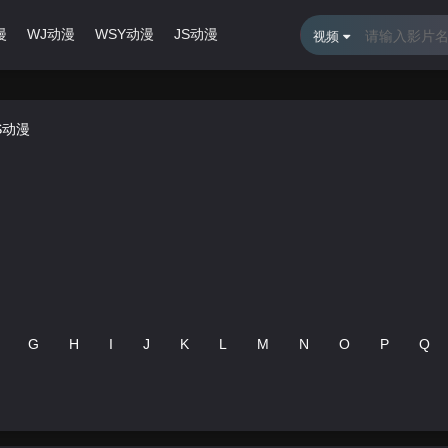
漫
WJ动漫
WSY动漫
JS动漫
最近更新
排行榜
视频
S动漫
G
H
I
J
K
L
M
N
O
P
Q