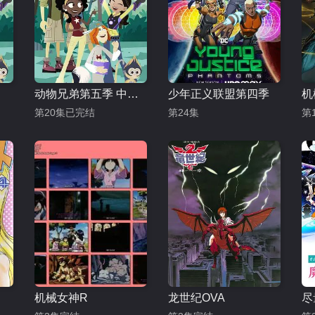
动物兄弟第五季 中文配音
少年正义联盟第四季
机
第20集已完结
第24集
第
机械女神R
龙世纪OVA