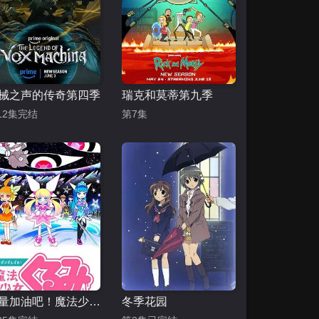
械之声的传奇第四季
瑞克和莫蒂第九季
12集完结
第7集
尽量加油吧！魔法少女胡桃第一季
冬季花园